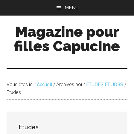
Passer
Passer
MENU
au
à
contenu
la
Magazine pour
principal
barre
latérale
filles Capucine
principale
Vous êtes ici :
Accueil
/
Archives pour
ÉTUDES ET JOBS
/
Etudes
Etudes