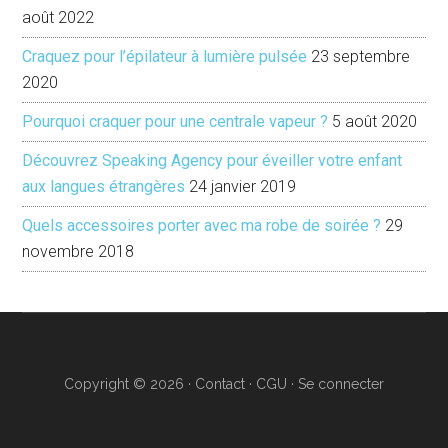
août 2022
Craquez pour l’épilateur à lumière pulsée
23 septembre
2020
Pourquoi craquer pour une centrale vapeur ?
5 août 2020
Découvrez Speaking Agency pour éveiller votre enfant
aux langues étrangères
24 janvier 2019
Quels accessoires porter avec ma robe de soirée ?
29
novembre 2018
Copyright © 2026 ·
Contact ·
CGU
·
Se connecter