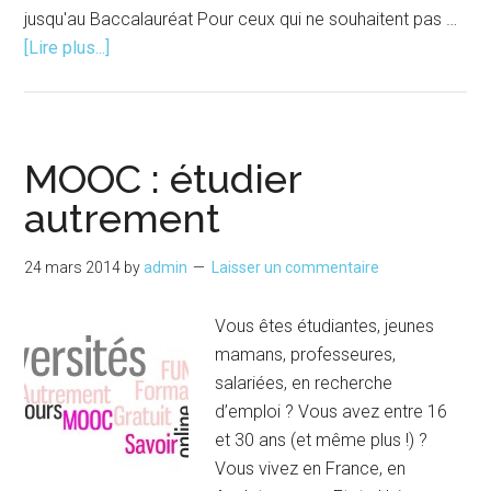
jusqu'au Baccalauréat Pour ceux qui ne souhaitent pas …
à
[Lire plus...]
proposFaire
le
point
sur
MOOC : étudier
les
autrement
études
24 mars 2014
by
admin
Laisser un commentaire
Vous êtes étudiantes, jeunes
mamans, professeures,
salariées, en recherche
d’emploi ? Vous avez entre 16
et 30 ans (et même plus !) ?
Vous vivez en France, en