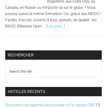
Angleterre, aux Etats-Unis, au
Canada, en Russie ou n’importe où sur le globe ? Vous
pouvez suivre la même formation ! Ce, grâce aux MOOC !
Faciles d’accès, ouverts à tous, gratuits, de qualité : les
à
MOOC (Massive Open …
[Lire plus...]
proposMOOC
:
étudier
autrement
Barre
RECHERCHER
latérale
Search
principale
the
site
...
ARTICLES RÉCENTS
Découvrez la cigarette électronique et l’e-liquide CBD
13