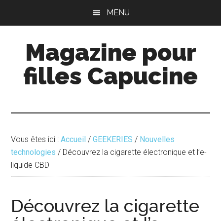
Passer
Passer
MENU
au
à
contenu
la
Magazine pour
principal
barre
latérale
filles Capucine
principale
Vous êtes ici :
Accueil
/
GEEKERIES
/
Nouvelles
technologies
/
Découvrez la cigarette électronique et l’e-
liquide CBD
Découvrez la cigarette