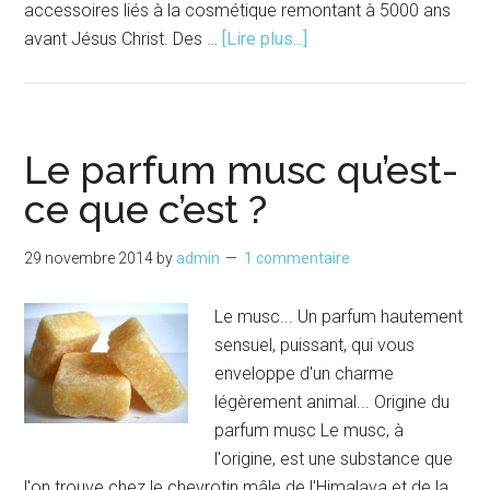
accessoires liés à la cosmétique remontant à 5000 ans
à
avant Jésus Christ. Des …
[Lire plus...]
proposUn
éclairci
sur
les
Le parfum musc qu’est-
maquillages
ce que c’est ?
29 novembre 2014
by
admin
1 commentaire
Le musc... Un parfum hautement
sensuel, puissant, qui vous
enveloppe d'un charme
légèrement animal... Origine du
parfum musc Le musc, à
l'origine, est une substance que
l'on trouve chez le chevrotin mâle de l'Himalaya et de la