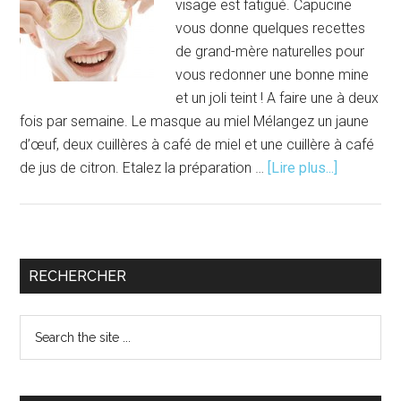
visage est fatigué. Capucine
vous donne quelques recettes
de grand-mère naturelles pour
vous redonner une bonne mine
et un joli teint ! A faire une à deux
fois par semaine. Le masque au miel Mélangez un jaune
d’œuf, deux cuillères à café de miel et une cuillère à café
à
de jus de citron. Etalez la préparation …
[Lire plus...]
proposRe
de
grand-
mère
Barre
RECHERCHER
:
latérale
6
Search
masques
principale
the
de
site
beauté
...
pour