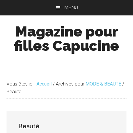
Passer
Passer
MENU
au
à
contenu
la
Magazine pour
principal
barre
latérale
filles Capucine
principale
Vous êtes ici :
Accueil
/
Archives pour
MODE & BEAUTÉ
/
Beauté
Beauté