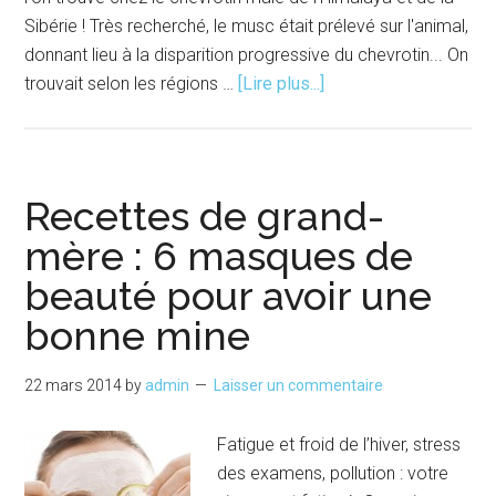
Sibérie ! Très recherché, le musc était prélevé sur l'animal,
donnant lieu à la disparition progressive du chevrotin... On
à
trouvait selon les régions …
[Lire plus...]
proposLe
parfum
musc
qu’est-
Recettes de grand-
ce
mère : 6 masques de
que
beauté pour avoir une
c’est ?
bonne mine
22 mars 2014
by
admin
Laisser un commentaire
Fatigue et froid de l’hiver, stress
des examens, pollution : votre