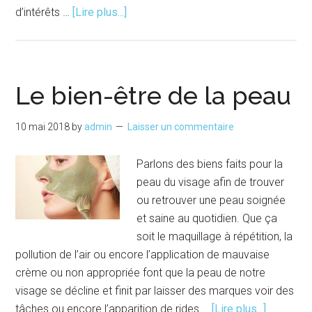
à
d’intérêts …
[Lire plus...]
proposCraquez
pour
l’épilateur
à
Le bien-être de la peau
lumière
pulsée
10 mai 2018
by
admin
Laisser un commentaire
Parlons des biens faits pour la
peau du visage afin de trouver
ou retrouver une peau soignée
et saine au quotidien. Que ça
soit le maquillage à répétition, la
pollution de l’air ou encore l’application de mauvaise
crème ou non appropriée font que la peau de notre
visage se décline et finit par laisser des marques voir des
à
tâches ou encore l’apparition de rides …
[Lire plus...]