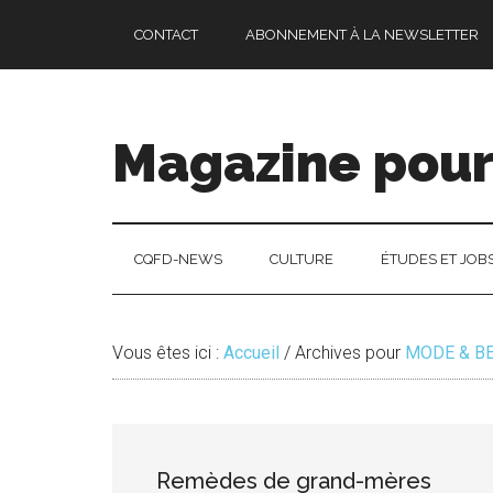
Passer
Skip
Passer
CONTACT
ABONNEMENT À LA NEWSLETTER
au
to
à
contenu
secondary
la
principal
menu
barre
latérale
Magazine pour 
principale
CQFD-NEWS
CULTURE
ÉTUDES ET JOB
Vous êtes ici :
Accueil
/
Archives pour
MODE & B
Remèdes de grand-mères