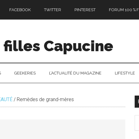
FACEBOOK
TWITTER
PINTEREST
FORUM 100 % F
filles Capucine
S
GEEKERIES
L’ACTUALITÉ DU MAGAZINE
LIFESTYLE
EAUTÉ
/
Remèdes de grand-mères
l
S
p
th
si