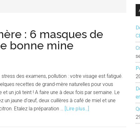
...
Dé
mère : 6 masques de
C
ne bonne mine
Cr
s
P
r, stress des examens, pollution : votre visage est fatigué.
2
lques recettes de grand-mère naturelles pour vous
D
t un joli teint ! A faire une à deux fois par semaine. Le
e
un jaune d’œuf, deux cuillères à café de miel et une
à
 citron. Etalez la préparation …
[Lire plus...]
Q
proposRecettes
2
de
grand-