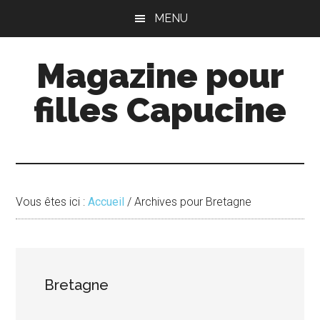
Passer
Passer
MENU
au
à
contenu
la
Magazine pour
principal
barre
latérale
filles Capucine
principale
Vous êtes ici :
Accueil
/
Archives pour Bretagne
Bretagne