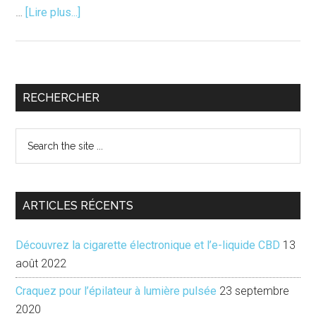
à
…
[Lire plus...]
proposLes
journées
du
patrimoine
Barre
RECHERCHER
2013
latérale
Search
principale
the
site
...
ARTICLES RÉCENTS
Découvrez la cigarette électronique et l’e-liquide CBD
13
août 2022
Craquez pour l’épilateur à lumière pulsée
23 septembre
2020