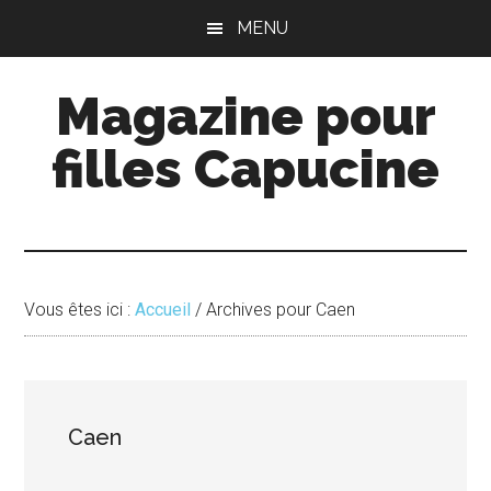
Passer
Passer
MENU
au
à
contenu
la
Magazine pour
principal
barre
latérale
filles Capucine
principale
Vous êtes ici :
Accueil
/
Archives pour Caen
Caen