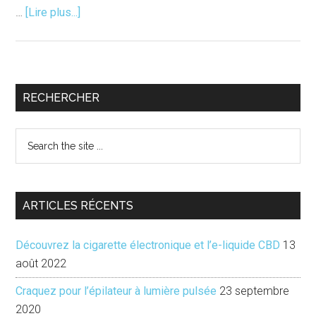
à
…
[Lire plus...]
proposLes
journées
du
patrimoine
Barre
RECHERCHER
2013
latérale
Search
principale
the
site
...
ARTICLES RÉCENTS
Découvrez la cigarette électronique et l’e-liquide CBD
13
août 2022
Craquez pour l’épilateur à lumière pulsée
23 septembre
2020