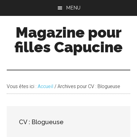
Passer
Passer
MENU
au
à
contenu
la
Magazine pour
principal
barre
latérale
filles Capucine
principale
Vous êtes ici :
Accueil
/
Archives pour CV : Blogueuse
CV : Blogueuse