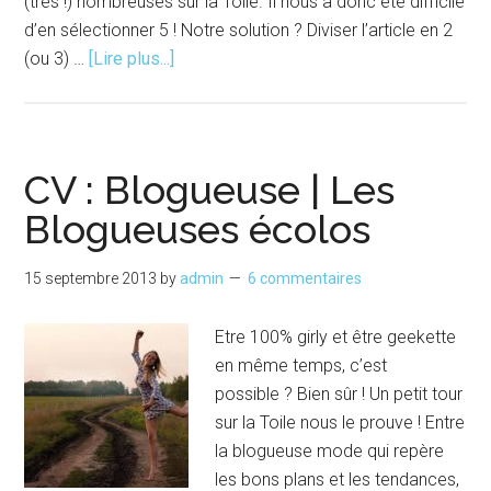
(très !) nombreuses sur la Toile. Il nous a donc été difficile
d’en sélectionner 5 ! Notre solution ? Diviser l’article en 2
à
(ou 3) …
[Lire plus...]
proposCV
:
Blogueuse
|
CV : Blogueuse | Les
Les
Blogueuses écolos
Blogueuses
voyageuses
15 septembre 2013
by
admin
6 commentaires
–
Partie
Etre 100% girly et être geekette
1
en même temps, c’est
possible ? Bien sûr ! Un petit tour
sur la Toile nous le prouve ! Entre
la blogueuse mode qui repère
les bons plans et les tendances,