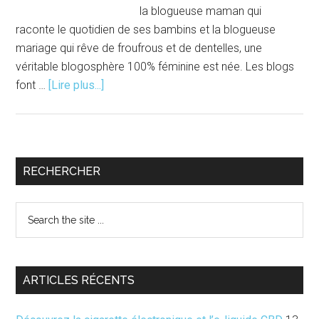
la blogueuse maman qui
raconte le quotidien de ses bambins et la blogueuse
mariage qui rêve de froufrous et de dentelles, une
véritable blogosphère 100% féminine est née. Les blogs
à
font …
[Lire plus...]
proposCV
:
Blogueuse
|
Barre
RECHERCHER
Les
latérale
Blogueuses
Search
écolos
principale
the
site
...
ARTICLES RÉCENTS