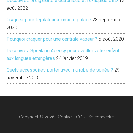
Découvrez la cigarette électronique et l’e-liquide CBD
13
août 2022
Craquez pour l’épilateur à lumière pulsée
23 septembre
2020
Pourquoi craquer pour une centrale vapeur ?
5 août 2020
Découvrez Speaking Agency pour éveiller votre enfant
aux langues étrangères
24 janvier 2019
Quels accessoires porter avec ma robe de soirée ?
29
novembre 2018
Copyright © 2026 ·
Contact ·
CGU
·
Se connecter