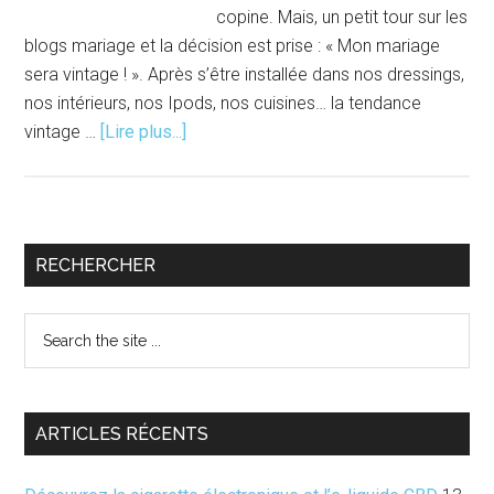
copine. Mais, un petit tour sur les
blogs mariage et la décision est prise : « Mon mariage
sera vintage ! ». Après s’être installée dans nos dressings,
nos intérieurs, nos Ipods, nos cuisines… la tendance
à
vintage …
[Lire plus...]
propos#Vintage
|
Mon
mariage
Barre
RECHERCHER
sera
latérale
vintage
Search
!
principale
the
site
...
ARTICLES RÉCENTS