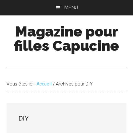
Passer
Passer
MENU
au
à
contenu
la
Magazine pour
principal
barre
latérale
filles Capucine
principale
Vous êtes ici :
Accueil
/
Archives pour DIY
DIY