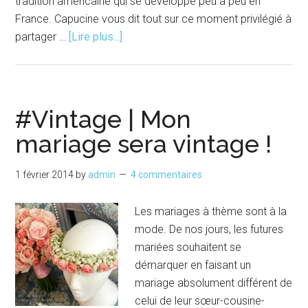
tradition américaine qui se développe peu à peu en
France. Capucine vous dit tout sur ce moment privilégié à
à
partager …
[Lire plus...]
proposBaby
Shower
:
fêter
#Vintage | Mon
l’arrivée
mariage sera vintage !
de
bébé
1 février 2014
by
admin
4 commentaires
entre
filles
Les mariages à thème sont à la
mode. De nos jours, les futures
mariées souhaitent se
démarquer en faisant un
mariage absolument différent de
celui de leur sœur-cousine-