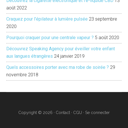
Découvrez la cigarette électronique et l’e-liquide CBD
13
août 2022
Craquez pour l’épilateur à lumière pulsée
23 septembre
2020
Pourquoi craquer pour une centrale vapeur ?
5 août 2020
Découvrez Speaking Agency pour éveiller votre enfant
aux langues étrangères
24 janvier 2019
Quels accessoires porter avec ma robe de soirée ?
29
novembre 2018
Copyright © 2026 ·
Contact ·
CGU
·
Se connecter