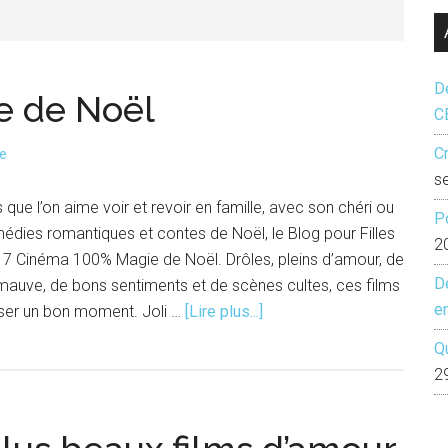
...
Dé
e de Noël
C
Cr
re
s
 que l’on aime voir et revoir en famille, avec son chéri ou
P
édies romantiques et contes de Noël, le Blog pour Filles
2
7 Cinéma 100% Magie de Noël. Drôles, pleins d’amour, de
D
mauve, de bons sentiments et de scènes cultes, ces films
e
à
ser un bon moment. Joli …
[Lire plus...]
proposTop
Q
7
2
Cinéma
|
Magie