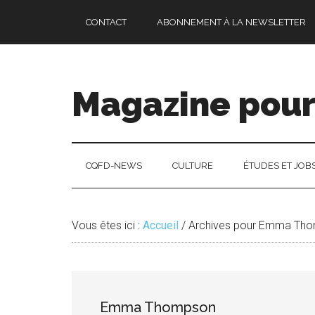
Passer
Skip
Passer
CONTACT
ABONNEMENT À LA NEWSLETTER
au
to
à
contenu
secondary
la
principal
menu
barre
latérale
Magazine pour 
principale
CQFD-NEWS
CULTURE
ÉTUDES ET JOB
Vous êtes ici :
Accueil
/
Archives pour Emma Th
Emma Thompson