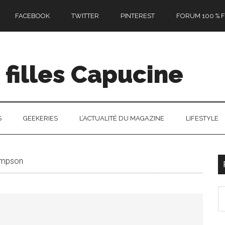
FACEBOOK
TWITTER
PINTEREST
FORUM 100 % F
filles Capucine
S
GEEKERIES
L’ACTUALITÉ DU MAGAZINE
LIFESTYLE
ompson
l
S
p
th
si