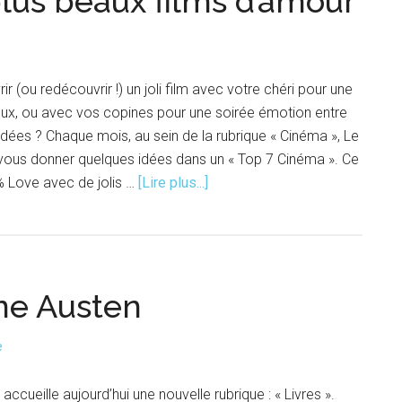
lus beaux films d’amour
de
Noël
 (ou redécouvrir !) un joli film avec votre chéri pour une
ux, ou avec vos copines pour une soirée émotion entre
idées ? Chaque mois, au sein de la rubrique « Cinéma », Le
 vous donner quelques idées dans un « Top 7 Cinéma ». Ce
à
% Love avec de jolis …
[Lire plus...]
proposTop
7
Cinéma
|
ane Austen
Les
plus
beaux
e
films
d’amour
ccueille aujourd’hui une nouvelle rubrique : « Livres ».