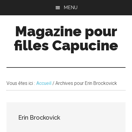
Passer
Passer
MENU
au
à
contenu
la
Magazine pour
principal
barre
latérale
filles Capucine
principale
Vous êtes ici :
Accueil
/
Archives pour Erin Brockovick
Erin Brockovick