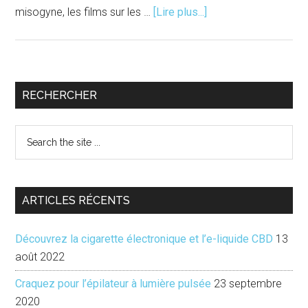
à
misogyne, les films sur les …
[Lire plus...]
proposTop
7
Cinéma
|
Barre
RECHERCHER
Portraits
latérale
de
Search
femmes
principale
the
site
...
ARTICLES RÉCENTS
Découvrez la cigarette électronique et l’e-liquide CBD
13
août 2022
Craquez pour l’épilateur à lumière pulsée
23 septembre
2020