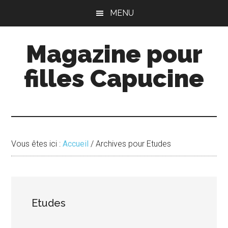
Passer
Passer
MENU
au
à
contenu
la
Magazine pour
principal
barre
latérale
filles Capucine
principale
Vous êtes ici :
Accueil
/
Archives pour Etudes
Etudes