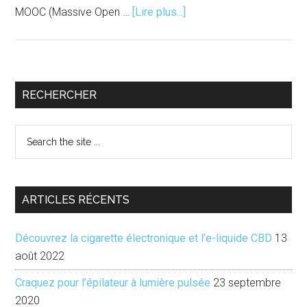
à
MOOC (Massive Open …
[Lire plus...]
proposMOOC
:
étudier
autrement
Barre
RECHERCHER
latérale
Search
principale
the
site
...
ARTICLES RÉCENTS
Découvrez la cigarette électronique et l’e-liquide CBD
13
août 2022
Craquez pour l’épilateur à lumière pulsée
23 septembre
2020