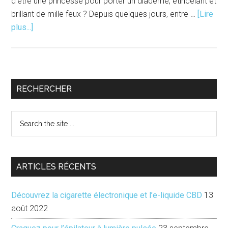
d’être une princesse pour porter un diadème, étincelant et
brillant de mille feux ? Depuis quelques jours, entre …
[Lire
à
plus...]
proposAvec
style
et
élégance,
Barre
RECHERCHER
Cartier
latérale
s’expose
Search
au
principale
the
Grand
site
Palais
...
ARTICLES RÉCENTS
Découvrez la cigarette électronique et l’e-liquide CBD
13
août 2022