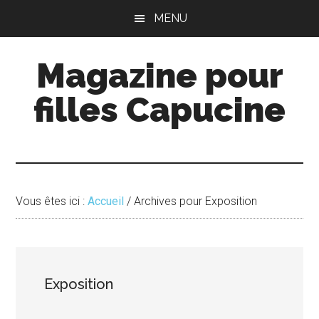
Passer
Passer
MENU
au
à
contenu
la
Magazine pour
principal
barre
latérale
filles Capucine
principale
Vous êtes ici :
Accueil
/
Archives pour Exposition
Exposition