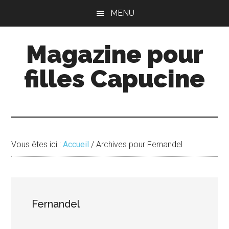
Passer
Passer
MENU
au
à
contenu
la
Magazine pour
principal
barre
latérale
filles Capucine
principale
Vous êtes ici :
Accueil
/
Archives pour Fernandel
Fernandel