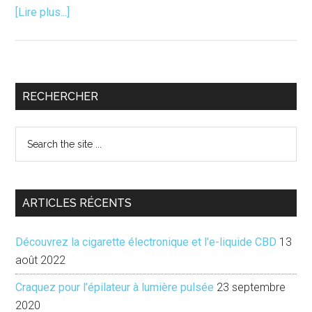
à
[Lire plus...]
propos#Vintage
|
Authenticité
ou
Barre
RECHERCHER
marketing
latérale
?
Search
principale
the
site
...
ARTICLES RÉCENTS
Découvrez la cigarette électronique et l’e-liquide CBD
13
août 2022
Craquez pour l’épilateur à lumière pulsée
23 septembre
2020