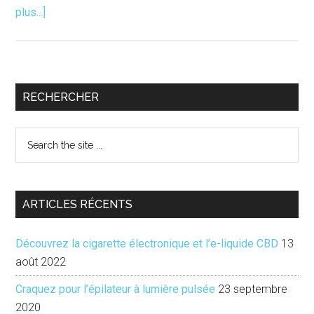
à
plus...]
proposCapucine,
le
Magazine
pour
Barre
RECHERCHER
filles
latérale
Search
principale
the
site
...
ARTICLES RÉCENTS
Découvrez la cigarette électronique et l’e-liquide CBD
13
août 2022
Craquez pour l’épilateur à lumière pulsée
23 septembre
2020