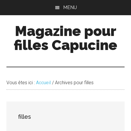
Passer
Passer
MENU
au
à
contenu
la
Magazine pour
principal
barre
latérale
filles Capucine
principale
Vous êtes ici :
Accueil
/
Archives pour filles
filles