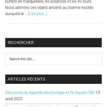
buffets en marqueterie, les polaroïds et les 45 tours.
Nous adorons ces objets anciens au charme insolite
à
auxquels le …
[Lire plus...]
propos#Vintage
|
Redéfinition
d’une
Barre
RECHERCHER
tendance
latérale
Search
principale
the
site
...
ARTICLES RÉCENTS
Découvrez la cigarette électronique et l’e-liquide CBD
13
août 2022