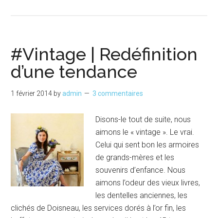
propo
|
Le
Vintag
#Vintage | Redéfinition
et
d’une tendance
vous
1 février 2014
by
admin
3 commentaires
Disons-le tout de suite, nous
aimons le « vintage ». Le vrai.
Celui qui sent bon les armoires
de grands-mères et les
souvenirs d’enfance. Nous
aimons l’odeur des vieux livres,
les dentelles anciennes, les
clichés de Doisneau, les services dorés à l’or fin, les