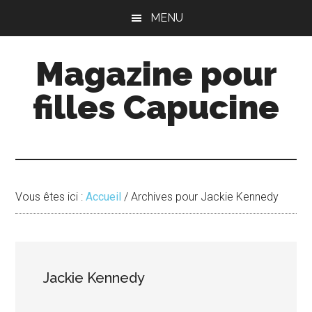
Passer
Passer
MENU
au
à
contenu
la
Magazine pour
principal
barre
latérale
filles Capucine
principale
Vous êtes ici :
Accueil
/
Archives pour Jackie Kennedy
Jackie Kennedy