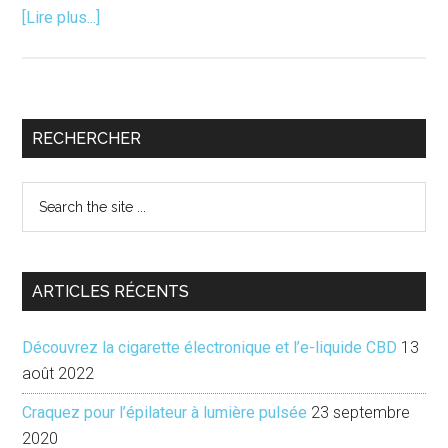
à
[Lire plus...]
proposTop
7
Cinéma
|
Barre
RECHERCHER
Films
latérale
100%
Search
gourmands
principale
the
site
...
ARTICLES RÉCENTS
Découvrez la cigarette électronique et l’e-liquide CBD
13
août 2022
Craquez pour l’épilateur à lumière pulsée
23 septembre
2020