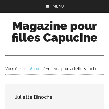
Passer
Passer
MENU
au
à
contenu
la
Magazine pour
principal
barre
latérale
filles Capucine
principale
Vous êtes ici :
Accueil
/
Archives pour Juliette Binoche
Juliette Binoche