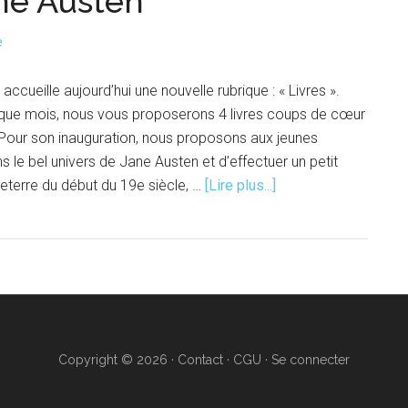
ane Austen
de
Noël
e
ccueille aujourd’hui une nouvelle rubrique : « Livres ».
aque mois, nous vous proposerons 4 livres coups de cœur
 Pour son inauguration, nous proposons aux jeunes
 le bel univers de Jane Austen et d’effectuer un petit
à
eterre du début du 19e siècle, …
[Lire plus...]
propos1
thème,
4
livres
:
Jane
Austen
Copyright © 2026 ·
Contact ·
CGU
·
Se connecter