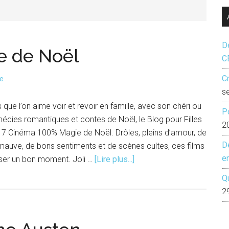
...
Dé
e de Noël
C
Cr
re
s
 que l’on aime voir et revoir en famille, avec son chéri ou
P
édies romantiques et contes de Noël, le Blog pour Filles
2
7 Cinéma 100% Magie de Noël. Drôles, pleins d’amour, de
D
mauve, de bons sentiments et de scènes cultes, ces films
e
à
ser un bon moment. Joli …
[Lire plus...]
proposTop
Q
7
2
Cinéma
|
Magie