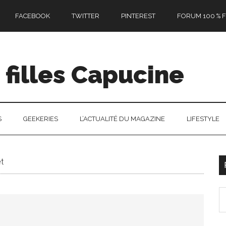
FACEBOOK
TWITTER
PINTEREST
FORUM 100 % F
filles Capucine
S
GEEKERIES
L’ACTUALITÉ DU MAGAZINE
LIFESTYLE
t
l
S
p
th
si