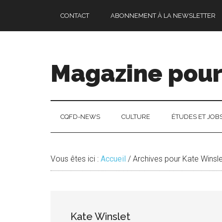
Passer
Skip
Passer
CONTACT
ABONNEMENT À LA NEWSLETTER
au
to
à
contenu
secondary
la
principal
menu
barre
latérale
Magazine pour 
principale
CQFD-NEWS
CULTURE
ÉTUDES ET JOB
Vous êtes ici :
Accueil
/
Archives pour Kate Winsle
Kate Winslet