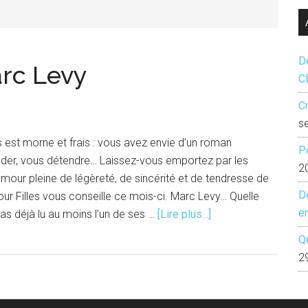
...
Dé
arc Levy
C
Cr
s
mps est morne et frais : vous avez envie d’un roman
P
ader, vous détendre… Laissez-vous emportez par les
2
’amour pleine de légèreté, de sincérité et de tendresse de
D
ur Filles vous conseille ce mois-ci. Marc Levy… Quelle
e
à
pas déjà lu au moins l’un de ses …
[Lire plus...]
propos1
Q
thème,
2
4
livres
: