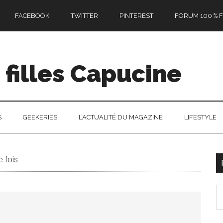
FACEBOOK
TWITTER
PINTEREST
FORUM 100 % F
filles Capucine
S
GEEKERIES
L’ACTUALITÉ DU MAGAZINE
LIFESTYLE
e fois
l
S
p
th
si