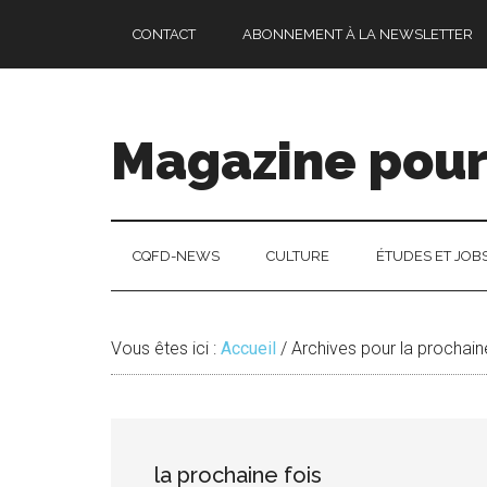
Passer
Skip
Passer
CONTACT
ABONNEMENT À LA NEWSLETTER
au
to
à
contenu
secondary
la
principal
menu
barre
latérale
Magazine pour 
principale
CQFD-NEWS
CULTURE
ÉTUDES ET JOB
Vous êtes ici :
Accueil
/
Archives pour la prochain
la prochaine fois