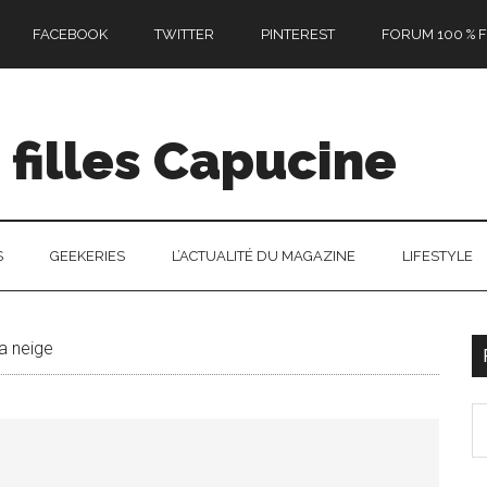
FACEBOOK
TWITTER
PINTEREST
FORUM 100 % F
filles Capucine
S
GEEKERIES
L’ACTUALITÉ DU MAGAZINE
LIFESTYLE
a neige
l
S
p
th
si