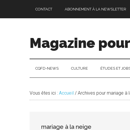
Passer
Skip
Passer
CONTACT
ABONNEMENT À LA NEWSLETTER
au
to
à
contenu
secondary
la
principal
menu
barre
latérale
Magazine pour 
principale
CQFD-NEWS
CULTURE
ÉTUDES ET JOB
Vous êtes ici :
Accueil
/
Archives pour mariage à l
mariage à la neige