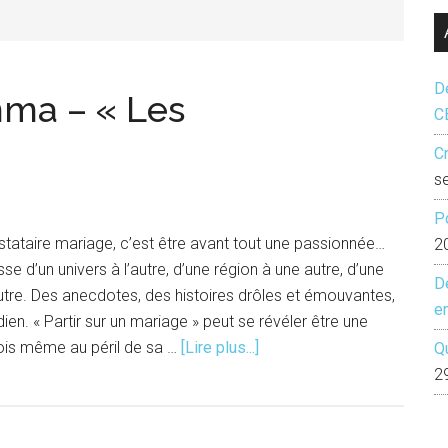
...
Dé
mma – « Les
C
Cr
s
P
restataire mariage, c’est être avant tout une passionnée…
2
e d’un univers à l’autre, d’une région à une autre, d’une
D
utre. Des anecdotes, des histoires drôles et émouvantes,
e
dien. « Partir sur un mariage » peut se révéler être une
à
fois même au péril de sa …
[Lire plus...]
Q
proposLes
2
chroniques
d’Emma