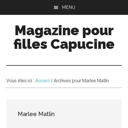
Passer
Passer
MENU
au
à
contenu
la
Magazine pour
principal
barre
latérale
filles Capucine
principale
Vous êtes ici :
Accueil
/
Archives pour Marlee Matlin
Marlee Matlin