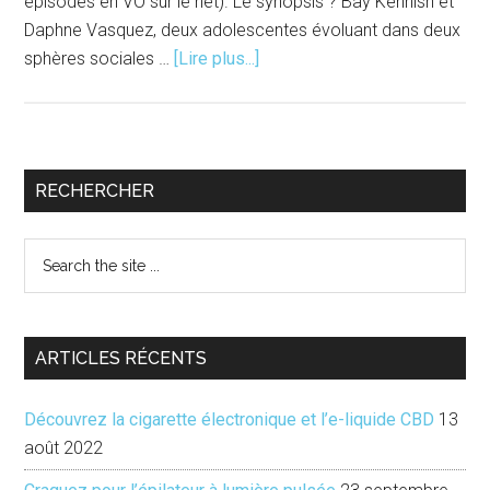
épisodes en VO sur le net). Le synopsis ? Bay Kennish et
Daphne Vasquez, deux adolescentes évoluant dans deux
à
sphères sociales …
[Lire plus...]
proposTV
|
Switched
:
Barre
RECHERCHER
une
latérale
immersion
Search
dans
principale
the
la
site
culture
...
des
ARTICLES RÉCENTS
sourds
Découvrez la cigarette électronique et l’e-liquide CBD
13
août 2022