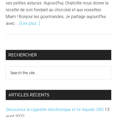
ses petites astuces. Aujourd’hui, Charlotte nous donne la
recette de son fondant au chocolat et aux noisettes.
Miam ! Bonjour les gourmandes, Je partage aujourd’hui
à
avec …
[Lire plus...]
proposLes
recettes
de
Charlotte
Barre
RECHERCHER
|
latérale
Fondant
Search
au
principale
the
chocolat
site
et
...
aux
ARTICLES RÉCENTS
noisettes
Découvrez la cigarette électronique et l’e-liquide CBD
13
août 2022