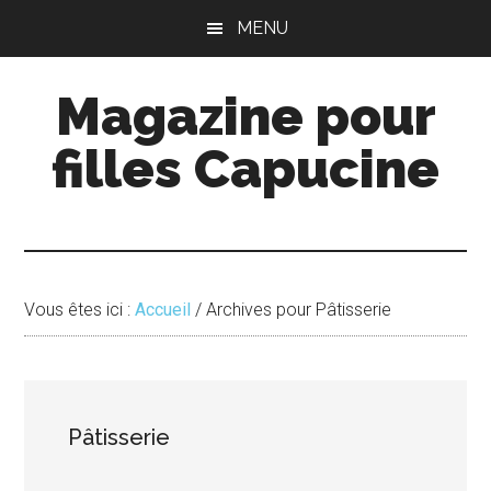
Passer
Passer
MENU
au
à
contenu
la
Magazine pour
principal
barre
latérale
filles Capucine
principale
Vous êtes ici :
Accueil
/
Archives pour Pâtisserie
Pâtisserie