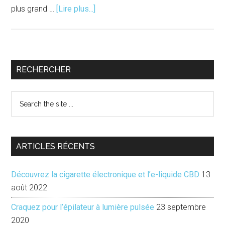
à
plus grand …
[Lire plus...]
proposForever
Gentlemen,
du
rétro
Barre
RECHERCHER
et
latérale
du
Search
swing
principale
the
!
site
...
ARTICLES RÉCENTS
Découvrez la cigarette électronique et l’e-liquide CBD
13
août 2022
Craquez pour l’épilateur à lumière pulsée
23 septembre
2020