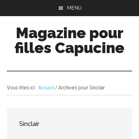
Passer
Passer
MENU
au
à
contenu
la
Magazine pour
principal
barre
latérale
filles Capucine
principale
Vous êtes ici :
Accueil
/
Archives pour Sinclair
Sinclair