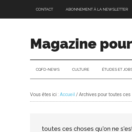
Passer
Skip
Passer
CONTACT
ABONNEMENT À LA NEWSLETTER
au
to
à
contenu
secondary
la
principal
menu
barre
latérale
Magazine pour 
principale
CQFD-NEWS
CULTURE
ÉTUDES ET JOB
Vous êtes ici :
Accueil
/
Archives pour toutes ces 
toutes ces choses qu'on ne s'est