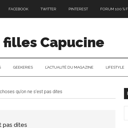
FACEBOOK
TWITTER
PINTEREST
FORUM 100 % F
filles Capucine
S
GEEKERIES
L’ACTUALITÉ DU MAGAZINE
LIFESTYLE
choses qu’on ne s’est pas dites
l
S
p
th
 pas dites
si