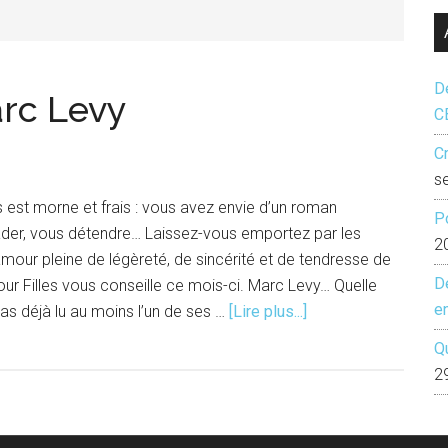
...
Dé
arc Levy
C
Cr
s
mps est morne et frais : vous avez envie d’un roman
P
ader, vous détendre… Laissez-vous emportez par les
2
’amour pleine de légèreté, de sincérité et de tendresse de
D
ur Filles vous conseille ce mois-ci. Marc Levy… Quelle
e
à
pas déjà lu au moins l’un de ses …
[Lire plus...]
propos1
Q
thème,
2
4
livres
: