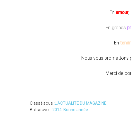
En
amour
,
En grands
pr
En
tend
Nous vous promettons p
Merci de con
Classé sous :
L'ACTUALITÉ DU MAGAZINE
Balisé avec :
2014
,
Bonne année