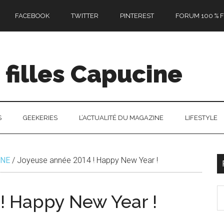
FACEBOOK
TWITTER
PINTEREST
FORUM 100 % F
filles Capucine
S
GEEKERIES
L’ACTUALITÉ DU MAGAZINE
LIFESTYLE
INE
/
Joyeuse année 2014 ! Happy New Year !
l
S
p
! Happy New Year !
th
si