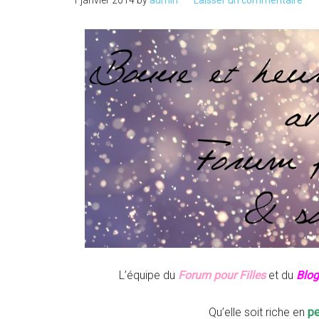
1 janvier 2014
by
admin
Laisser un commentaire
L’équipe du
Forum pour Filles
et du
Blog
Qu’elle soit riche en
pe