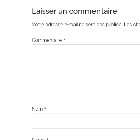
Interactions
Laisser un commentaire
du
Votre adresse e-mail ne sera pas publiée.
Les ch
lecteur
Commentaire
*
Nom
*