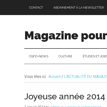
Passer
Skip
Passer
CONTACT
ABONNEMENT À LA NEWSLETTER
au
to
à
contenu
secondary
la
principal
menu
barre
latérale
Magazine pour 
principale
CQFD-NEWS
CULTURE
ÉTUDES ET JOB
Vous êtes ici :
Accueil
/
L'ACTUALITÉ DU MAGAZ
Joyeuse année 2014 