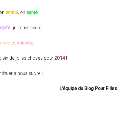
 en
amitié
, en
santé
,
ojets
qui réussissent,
resse
et
douceur
.
lein de jolies choses pour
2014
!
tinuer à nous suivre !
L’équipe du Blog Pour Filles