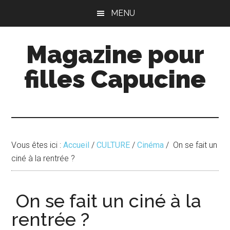
Passer
Passer
MENU
au
à
contenu
la
Magazine pour
principal
barre
latérale
filles Capucine
principale
Vous êtes ici :
Accueil
/
CULTURE
/
Cinéma
/
On se fait un
ciné à la rentrée ?
On se fait un ciné à la
rentrée ?