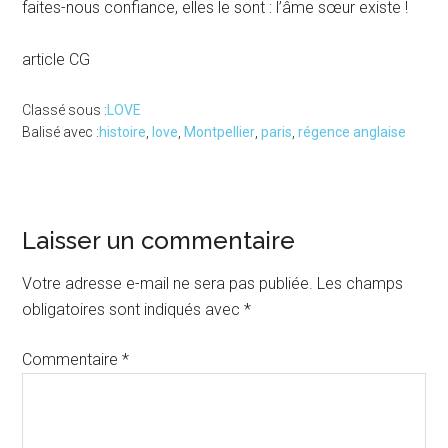
faites-nous confiance, elles le sont : l’âme sœur existe !
article CG
Classé sous :
LOVE
Balisé avec :
histoire
,
love
,
Montpellier
,
paris
,
régence anglaise
Interactions
Laisser un commentaire
du
Votre adresse e-mail ne sera pas publiée.
Les champs
lecteur
obligatoires sont indiqués avec
*
Commentaire
*