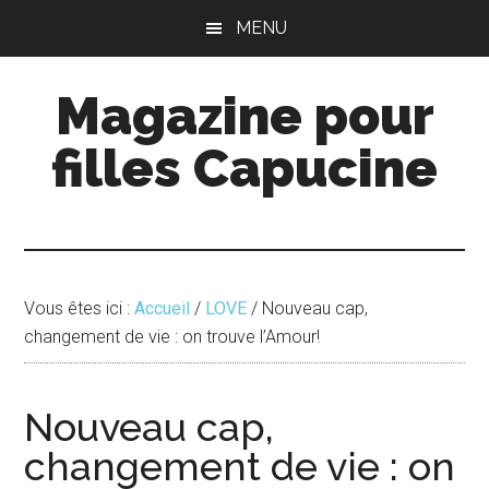
Passer
Passer
MENU
au
à
contenu
la
Magazine pour
principal
barre
latérale
filles Capucine
principale
Vous êtes ici :
Accueil
/
LOVE
/
Nouveau cap,
changement de vie : on trouve l’Amour!
Nouveau cap,
changement de vie : on